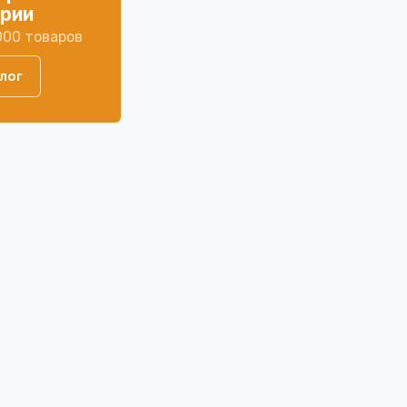
ории
GSM+WiFi сигнализация «ИПРо-12»
000 товаров
Современная сигнализация для квартиры, дома и о
лог