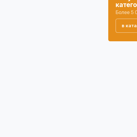
катег
Более 5 
в ката